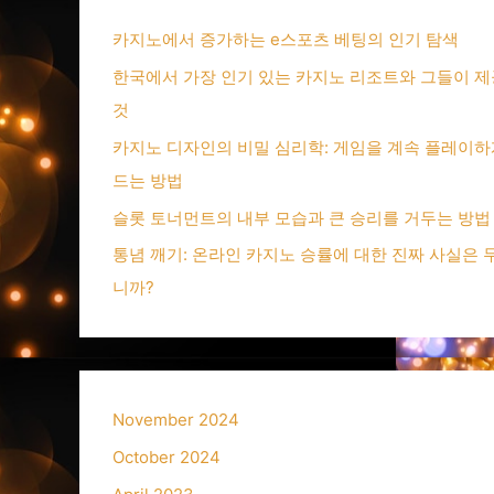
카지노에서 증가하는 e스포츠 베팅의 인기 탐색
한국에서 가장 인기 있는 카지노 리조트와 그들이 
것
카지노 디자인의 비밀 심리학: 게임을 계속 플레이하
드는 방법
슬롯 토너먼트의 내부 모습과 큰 승리를 거두는 방법
통념 깨기: 온라인 카지노 승률에 대한 진짜 사실은 
니까?
November 2024
October 2024