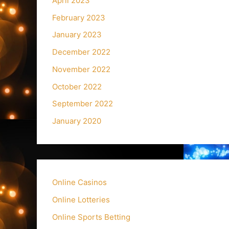
April 2023
February 2023
January 2023
December 2022
November 2022
October 2022
September 2022
January 2020
Online Casinos
Online Lotteries
Online Sports Betting