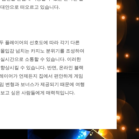
 대안으로 떠오르고 있습니다.
두 플레이어의 선호도에 따라 각기 다른
 몰입감 넘치는 카지노 분위기를 조성하여
 실시간으로 소통할 수 있습니다. 이러한
향상시킬 수 있습니다. 반면, 온라인 블랙
레이어가 언제든지 집에서 편안하게 게임
 게임 변형과 보너스가 제공되기 때문에 여행
해보고 싶은 사람들에게 매력적입니다.