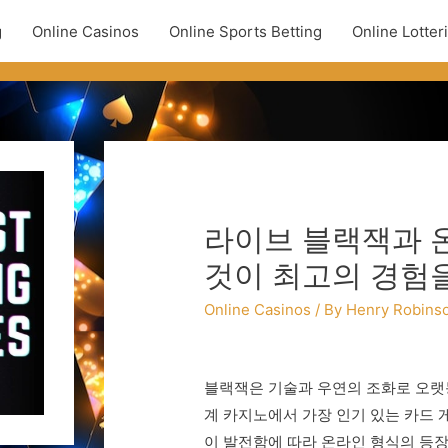
g
Online Casinos
Online Sports Betting
Online Lotter
라이브 블랙잭과 
것이 최고의 경험
Online Casinos
/ By
Henry Robins
블랙잭은 기술과 우연의 조화로 오랫
계 카지노에서 가장 인기 있는 카드 
이 발전함에 따라 온라인 형식의 등장