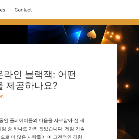
ies
Contact
온라인 블랙잭: 어떤
을 제공하나요?
on
동안 플레이어들의 마음을 사로잡아 전 세
게임 중 하나로 자리 잡았습니다. 게임 기술
으로 더 많은 사람들이 이 고전적인 경험