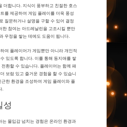
 더합니다. 지식이 풍부하고 친절한 호스
이트를 제공하여 게임 플레이를 더욱 풍성
로 질문하거나 설명을 구할 수 있어 결정
이러한 참여는 아드레날린을 고조시킬 뿐만
과 우정을 쌓는 데에도 도움이 됩니다.
려하여 플레이어가 게임뿐만 아니라 개인적
수 있도록 합니다. 이를 통해 동지애를 쌓
 전환할 수 있습니다. 플레이어는 함께 패
더 보람 있고 즐거운 경험을 할 수 있습니
친근한 환경을 조성하여 게임 플레이와 플
.
실성
는 몰입감 넘치는 경험은 온라인 환경과