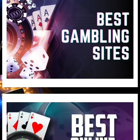
베
팅
가
이
드
Casino.org
의
자
이
언
트,
제
트
위
크
2