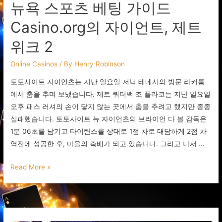
뉴욕 스포츠 베팅 가이드
Casino.org의 자이언트, 제트
위크 2
Online Casinos
/ By
Henry Robinson
토토사이트 자이언츠는 지난 일요일 저녁 테네시의 방문 라커룸
에서 춤을 추며 보냈습니다. 제트 쿼터백 조 플라코는 지난 일요일
오후 패스 러셔의 손이 닿지 않는 곳에서 춤을 추려고 했지만 종종
실패했습니다. 토토사이트 뉴 자이언츠의 브라이언 다 볼 감독은
1분 06초를 남기고 타이탄스를 상대로 1점 차로 대담하게 2점 차
역전에 성공한 후, 마을의 축배가 되고 있습니다. 그리고 나서 …
뉴
Read More »
욕
스
포
츠